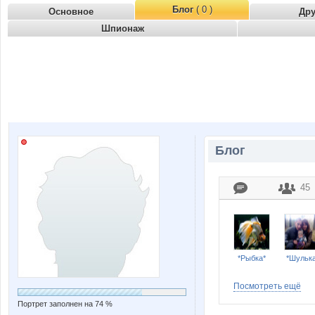
Блог
( 0 )
Основное
Др
Шпионаж
Блог
45
*Рыбка*
*Шулька
Посмотреть ещё
Портрет заполнен на 74 %